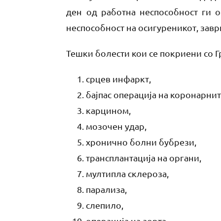
ден од работна неспособност ги о
неспособност на осигуреникот, зав
Тешки болести кои се покриени со Гр
срцев инфаркт,
бајпас операција на коронарнит
карцином,
мозочен удар,
хронично болни бубрези,
трансплантација на органи,
мултипла склероза,
парализа,
слепило,
операција на аорта,