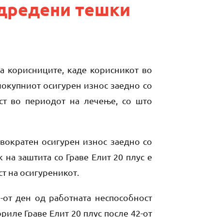
одредени тешки
а корисниците, каде корисникот во
елокупниот осигурен износ заедно со
ст во периодот на лечење, со што
двократен осигурен износ заедно со
на заштита со Граве Елит 20 плус е
т на осигуреникот.
2-от ден од работната неспособност
риле Граве Елит 20 плус после 42-от