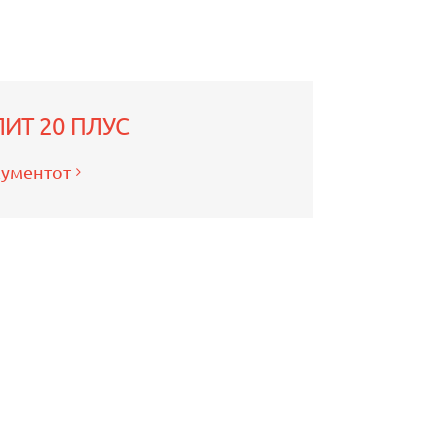
ИТ 20 ПЛУС
кументот