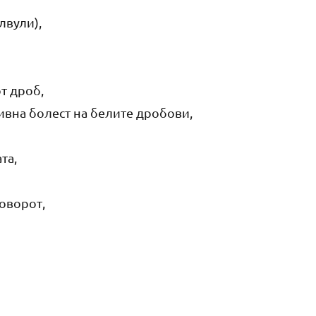
лвули),
т дроб,
вна болест на белите дробови,
та,
говорот,