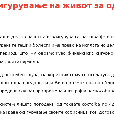
сигурување на живот за 
л и дел за заштита и осигурување на здравјето н
гурените тешки болести има право на исплата на ц
 период, што му овозможува финансиска сигурно
за своите најмили.
од несреќен случај на корисникот му се исплатува 
лнителна предност која Ви е овозможена во облик 
 предизвикуваат привремена или трајна неспособнос
систем лицата погодени од таквата состојба по 4
ка Граве осигурување своите корисници кои догово