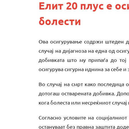
Елит 20 плус е о
болести
Ова осигурување содржи штеден де
случај на дијагноза на една од оси
добивката што му припаѓа до тој
осигурува сигурна иднина за себе и 
Во случај на смрт како последица 
дотогаш остварената добивка. Допо
кога болеста или несреќниот случај
Согласно условите на социјалниот 
остануваат без правна заштита доде