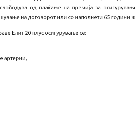
слободува од плаќање на премија за осигурувањ
ршување на договорот или со наполнети 65 години ж
аве Елит 20 плус осигурување се:
е артерии,