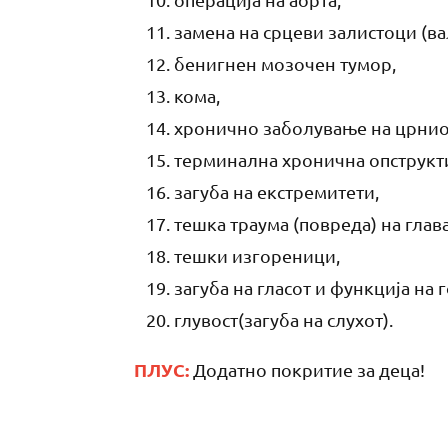
замена на срцеви залистоци (ва
бенигнен мозочен тумор,
кома,
хронично заболување на црнио
терминална хронична опструкти
загуба на екстремитети,
тешка траума (повреда) на глава
тешки изгореници,
загуба на гласот и функција на 
глувост(загуба на слухот).
ПЛУС:
Додатно покритие за деца!