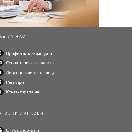
ЌЕ ЗА НАС
Профил на компанијата
Соопштенија за јавноста
Лиценцирани застапници
Регистри
Контактирајте нé
АТИВНИ ЛИНКОВИ
Опис на термини