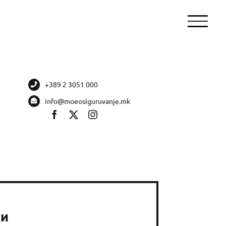
+389 2 3051 000
info@moeosiguruvanje.mk
ди