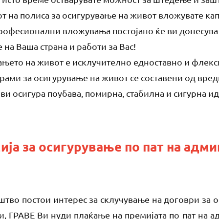
т на полиса за осигурување на живот вложувате капи
рофесионални вложувања постојано ќе ви донесува
 на Ваша страна и работи за Вас!
ањето на живот е исклучително едноставно и флек
рами за осигурување на живот се составени од вредн
ви осигура поубава, помирна, стабилна и сигурна и
ија за осигурување по пат на адм
тво постои интерес за склучување на договри за о
и, ГРАВЕ Ви нуди плаќање на премијата по пат на а