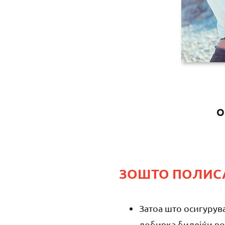
О
ЗОШТО ПОЛИСА
Затоа што осигурув
добивка бидејќи во