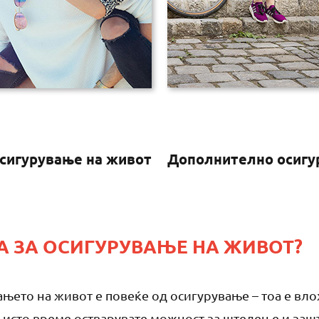
сигурување на живот
Дополнително осигу
 ЗА ОСИГУРУВАЊЕ НА ЖИВОТ?
ањето на живот е повеќе од осигурување – тоа е вл
 исто време остварувате можност за штедење и заш