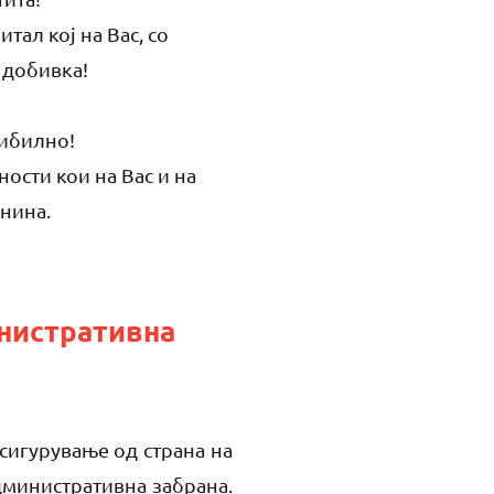
тал кој на Вас, со
 добивка!
сибилно!
ости кои на Вас и на
днина.
инистративна
сигурување од страна на
дминистративна забрана.