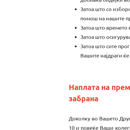
Затоа што со изборо
помош на нашите п
Затоа што времето е
Затоа што осигурув
Затоа што сите прог
Вашите најдраги ќе 
Наплата на прем
забрана
Доколку во Вашето Друш
10 и повеќе Ваши колег