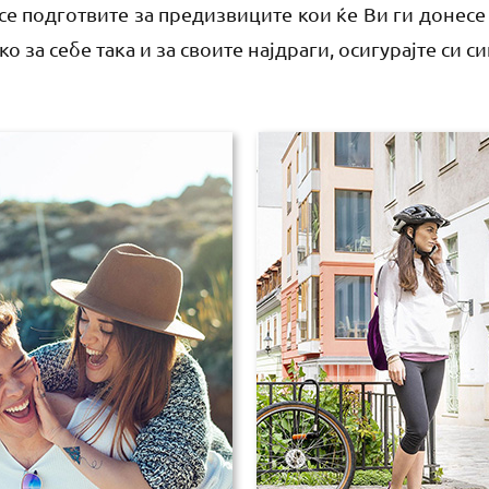
е подготвите за предизвиците кои ќе Ви ги донесе
о за себе така и за своите најдраги, осигурајте си с