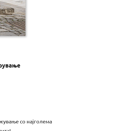
рување
ожување со најголема
тита!