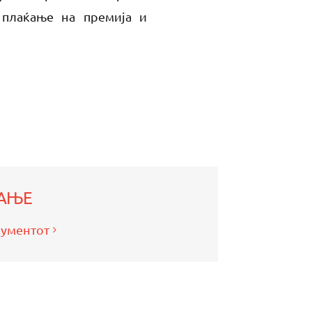
 плаќање на премија и
АЊЕ
кументот