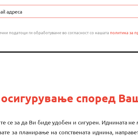
чни податоци ги обработуваме во согласност со нашата
политика за п
 осигурување според Ва
те се за да Ви биде удобен и сигурен. Иднината не
вате за планирање на сопствената иднина, направет