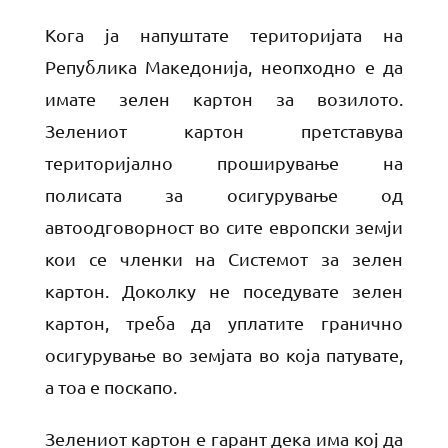
Кога ја напуштате територијата на
Република Македонија, неопходно е да
имате зелен картон за возилото.
Зелениот картон претставува
територијално проширување на
полисата за осигурување од
автоодговорност во сите европски земји
кои се членки на Системот за зелен
картон. Доколку не поседувате зелен
картон, треба да уплатите гранично
осигурување во земјата во која патувате,
а тоа е поскапо.
Зелениот картон е гарант дека има кој да